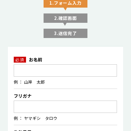
1.フォーム入力
2.確認画面
3.送信完了
お名前
必須
例 ： 山岸 太郎
フリガナ
例 ： ヤマギシ タロウ