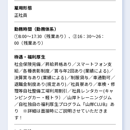
雇用形態
正社員
勤務時間（勤務体系）
①8:00～17:30（残業あり）、②16：30～26：
00（残業あり）
待遇・福利厚生
社会保険完備／昇給昇格あり／スマートフォン支
給／各種表彰制度／賞与年2回あり(業績による)／
決算賞与あり(業績による)／制服貸与／車通勤可／
退職金制度あり(規定あり)／社員寮あり／車検・修
理等自社整備工場利用割引／社員レンタカー(キャ
ンピングカー・軽トラ）／山岸トレーニングジム
／自社独自の福利厚生プログラム『山岸CLUB』あ
り ※詳細は面接時にご説明させていただきま
す！