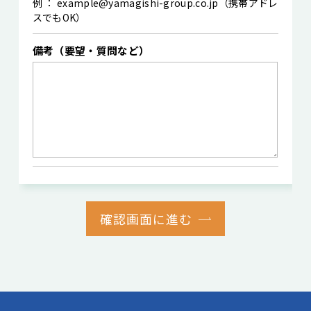
例 ： example@yamagishi-group.co.jp（携帯アドレ
スでもOK）
備考（要望・質問など）