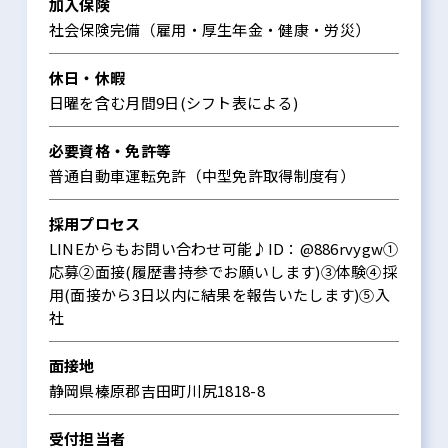
加入保険
社会保険完備（雇用・厚生年金・健康・労災）
休日・休暇
日曜を含む月間9日(シフト表による)
必要資格・免許等
普通自動車運転免許（中型免許取得制度有）
採用プロセス
LINEからもお問い合わせ可能♪ID：@886rvygw①
応募②面接(履歴書持参でお願いします)③体験④採
用(面接から3日以内に結果を報告いたします)⑤入
社
面接地
静岡県榛原郡吉田町川尻1818-8
受付担当者