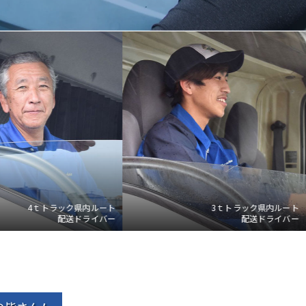
3ｔトラック
県内ルート
配送ドライバー
庫内
ピッキング